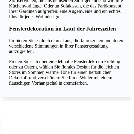
Stoffservietten, die aus demselben Stoff genäht sind wie Ihre
Küchenvorhänge. Oder an Sofakissen, die das Farbkonzept
Ihrer Gardinen aufgreifen: eine Augenweide und ein echtes
Plus für jedes Wohndesign.
Fensterdekoration im Lauf der Jahreszeiten
Probieren Sie es doch einmal aus, die Jahreszeiten und deren
verschiedene Stimmungen in Ihrer Fenstergestaltung
aufzugreifen.
Freuen Sie sich über eine lebhafte Fensterdeko im Frühling
oder zu Ostern, wählen Sie florales Design für die leichten
Stores im Sommer, warme Töne für einen herbstlichen
Dekostoff und verschönern Sie Ihren Winter mit einem
flauschigen Vorhangschal in cremefarben.
TOUCH OF NATURE DRIFT 02
Photo: Création Baumann